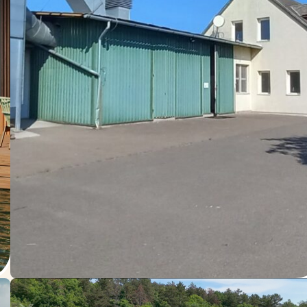
Yeni İnşaat
Endüstriyel gayrimenkul yapıs