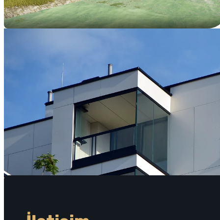
85 dairelik apartman
Balatonszemes, Somogy County
Daire, Tatil apartmanı
37 m2 - 95 m2
Başlangıç fiyatı:
68 500 EUR'den itibaren