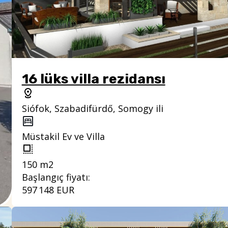
16 lüks villa rezidansı
Siófok, Szabadifürdő, Somogy ili
Müstakil Ev ve Villa
150 m2
Başlangıç fiyatı:
597 148 EUR
ı