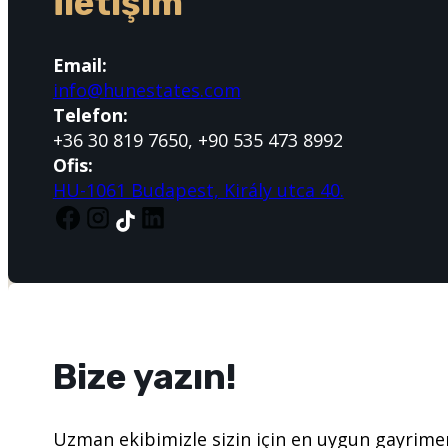
İletişim
Email:
info@hunestates.com
Telefon:
+36 30 819 7650, +90 535 473 8992
Ofis:
HU-1061 Budapest, Király utca 40.
Bize yazın!
Uzman ekibimizle sizin için en uygun gayrime