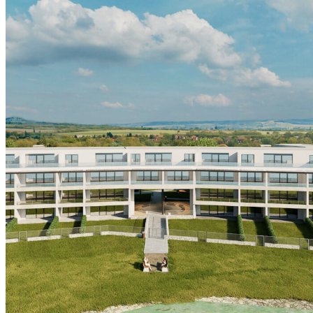
Abádszalók, Jász-Nagykun-Szolnok ilçesi
Yüzen ev
76 m2 - 700 m2
Başlangıç fiyatı:
1 142 371 EUR