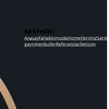
Keşfedin
Anasayfa
Hakkımızda
Hizmetlerimiz
Satılı
gayrimenkuller
Referanslar
İletişim