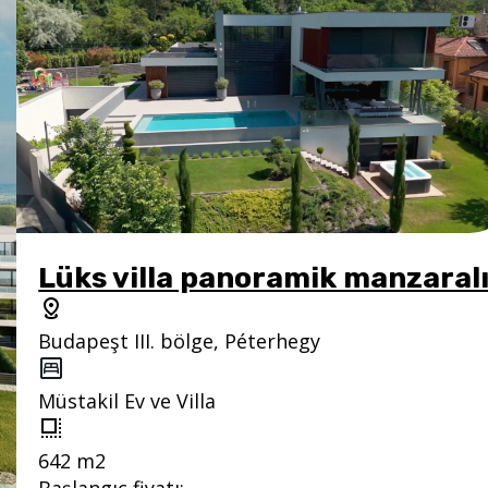
Kerecsend, Heves ilçesi
Sanayi mülkü
4 291 m2 - 29 000 m2
Başlangıç fiyatı:
1 215 067 EUR
Lüks villa panoramik manzaral
Budapeşt III. bölge, Péterhegy
Müstakil Ev ve Villa
642 m2
Başlangıç fiyatı: