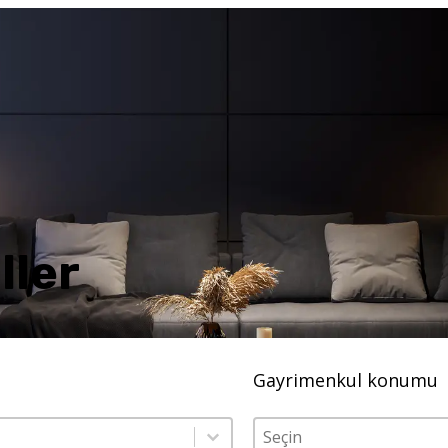
ller
Gayrimenkul konumu