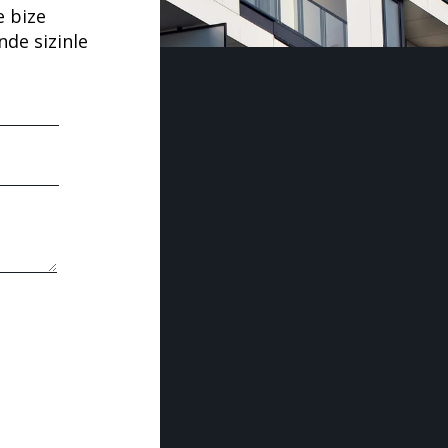
e bize
nde sizinle