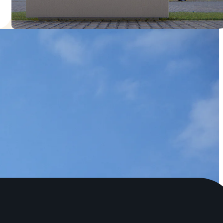
102 dairelik apartman
Budapeşt XIII. bölge, Angyalföld
Daire
41 m2 - 167 m2
Başlangıç fiyatı:
210 041 EUR'den itibaren