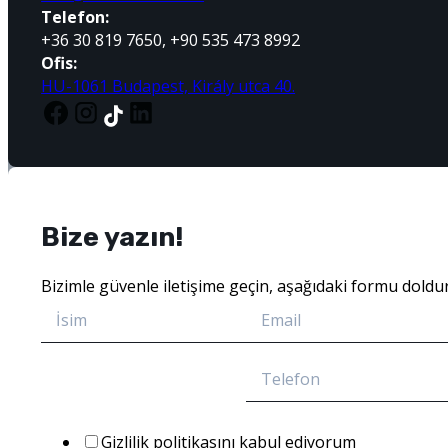
Telefon:
+36 30 819 7650, +90 535 473 8992
Ofis:
HU-1061 Budapest, Király utca 40.
Bize yazın!
Bizimle güvenle iletişime geçin, aşağıdaki formu doldur
Gizlilik politikasını kabul ediyorum