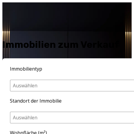
Immobilien zum Verkauf
Immobilientyp
Startseite
Standort der Immobilie
Über uns
Dienstleistungen
Für Verkäufer
Wohnfläche (m²)